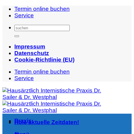
Zum
Termin online buchen
Inhalt
Service
springen
Impressum
Datenschutz
Cookie-Richtlinie (EU)
Termin online buchen
Service
Praxis
Hole aktuelle Zeitdaten!