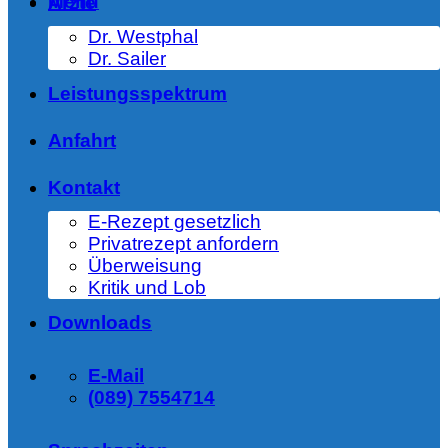
Menü
Ärzte
Dr. Westphal
Dr. Sailer
Leistungsspektrum
Anfahrt
Kontakt
E-Rezept gesetzlich
Privatrezept anfordern
Überweisung
Kritik und Lob
Downloads
E-Mail
(089) 7554714